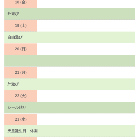
18 (金)
外遊び
19 (土)
自由遊び
20 (日)
21 (月)
外遊び
22 (火)
シール貼り
23 (水)
天皇誕生日 休園