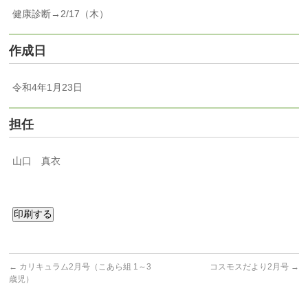
健康診断→2/17（木）
作成日
令和4年1月23日
担任
山口 真衣
印刷する
←
カリキュラム2月号（こあら組 1～3
コスモスだより2月号
→
歳児）