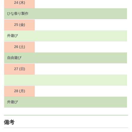
24 (木)
ひな祭り製作
25 (金)
外遊び
26 (土)
自由遊び
27 (日)
28 (月)
外遊び
備考