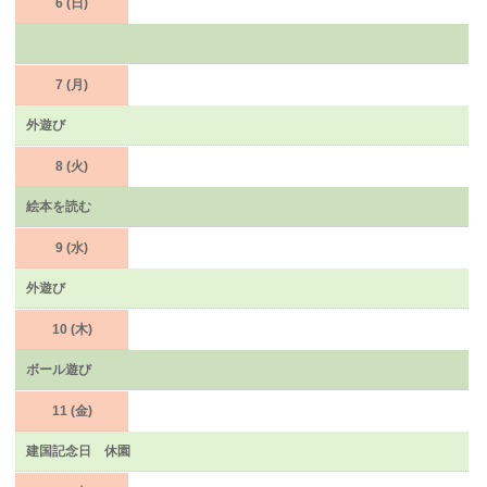
6 (日)
7 (月)
外遊び
8 (火)
絵本を読む
9 (水)
外遊び
10 (木)
ボール遊び
11 (金)
建国記念日 休園