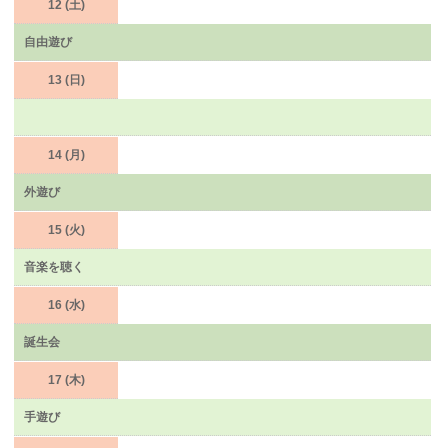
12 (土)
自由遊び
13 (日)
14 (月)
外遊び
15 (火)
音楽を聴く
16 (水)
誕生会
17 (木)
手遊び