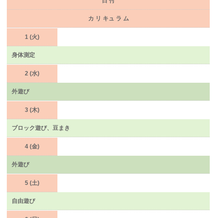
日 付
カ リ キュ ラ ム
1 (火)
身体測定
2 (水)
外遊び
3 (木)
ブロック遊び、豆まき
4 (金)
外遊び
5 (土)
自由遊び