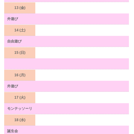
13 (金)
外遊び
14 (土)
自由遊び
15 (日)
16 (月)
外遊び
17 (火)
モンテッソーリ
18 (水)
誕生会