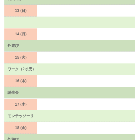
13 (日)
14 (月)
外遊び
15 (火)
ワーク（2才児）
16 (水)
誕生会
17 (木)
モンテッソーリ
18 (金)
外遊び