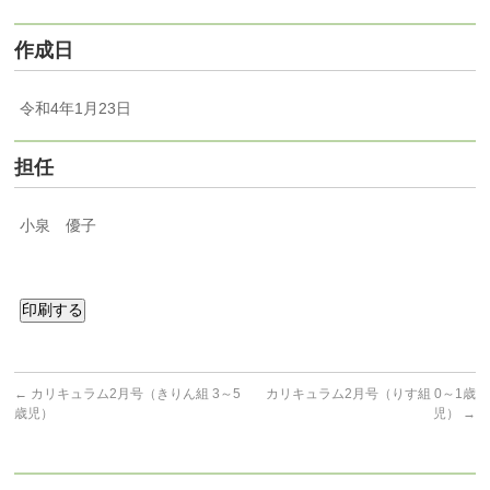
作成日
令和4年1月23日
担任
小泉 優子
印刷する
←
カリキュラム2月号（きりん組 3～5
カリキュラム2月号（りす組 0～1歳
歳児）
児）
→