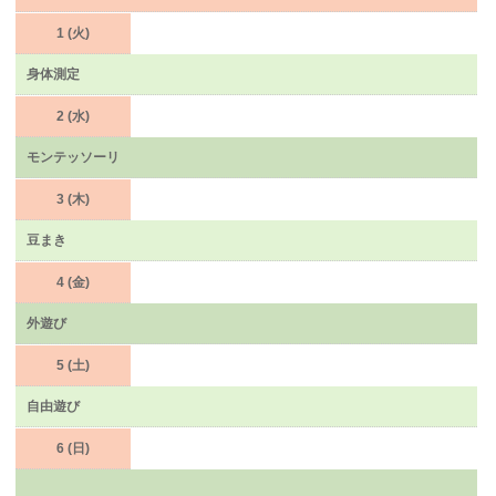
1 (火)
身体測定
2 (水)
モンテッソーリ
3 (木)
豆まき
4 (金)
外遊び
5 (土)
自由遊び
6 (日)