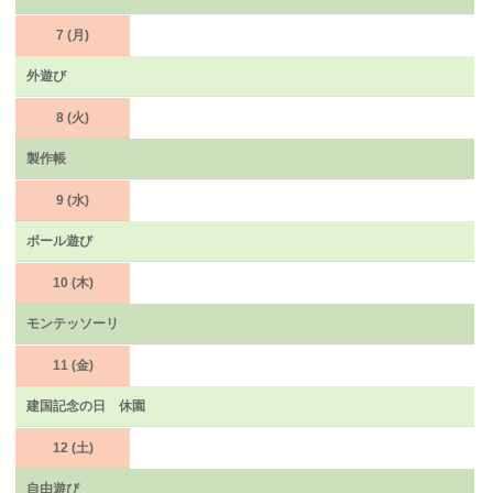
7 (月)
外遊び
8 (火)
製作帳
9 (水)
ボール遊び
10 (木)
モンテッソーリ
11 (金)
建国記念の日 休園
12 (土)
自由遊び