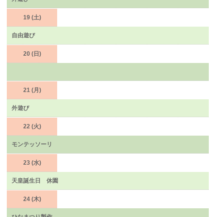
19 (土)
自由遊び
20 (日)
21 (月)
外遊び
22 (火)
モンテッソーリ
23 (水)
天皇誕生日 休園
24 (木)