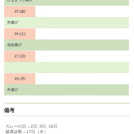
ひなまつり製作
25 (金)
外遊び
26 (土)
自由遊び
27 (日)
28 (月)
外遊び
備考
カレーの日→2日, 9日, 16日
健康診断→17日（木）