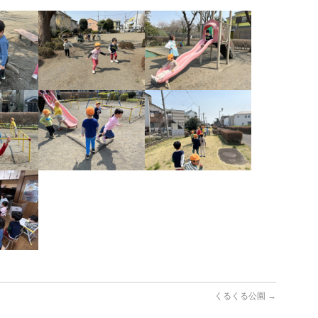
くるくる公園
→