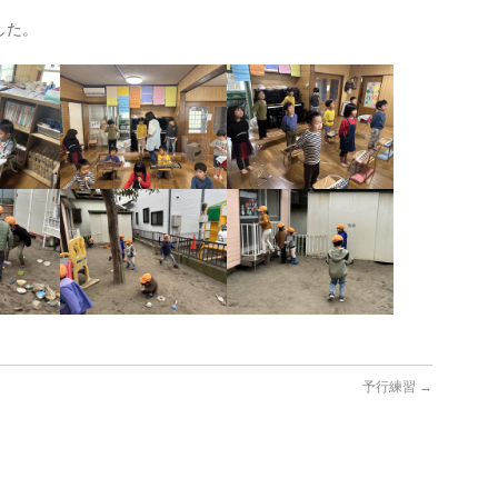
した。
予行練習
→