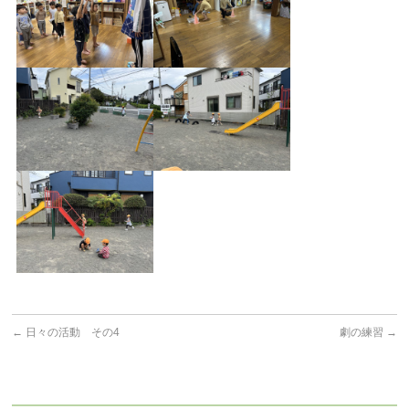
←
日々の活動 その4
劇の練習
→