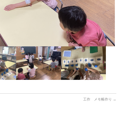
工作 メモ帳作り
→