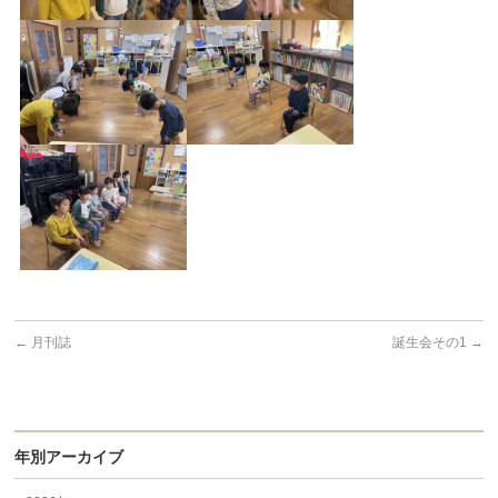
←
月刊誌
誕生会その1
→
年別アーカイブ