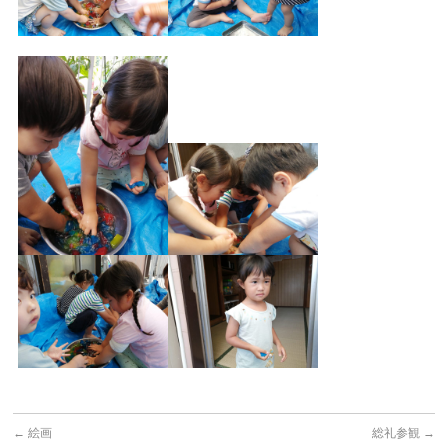
←
絵画
総礼参観
→