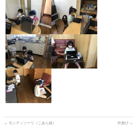
←
モンテッソーリ（こあら組）
外遊び
→