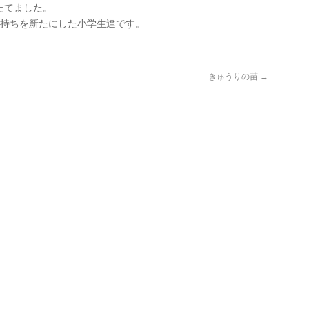
たてました。
気持ちを新たにした小学生達です。
きゅうりの苗
→