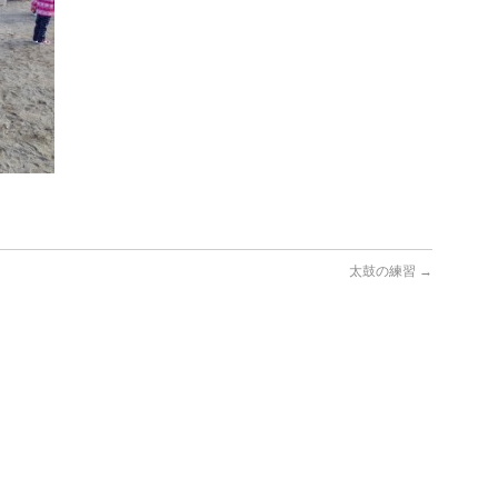
太鼓の練習
→