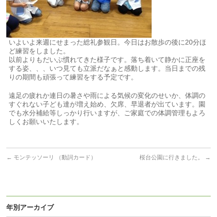
いよいよ来週にせまった総礼参観日。今日はお散歩の後に20分ほ
ど練習をしました。
以前よりもだいぶ慣れてきた様子です。落ち着いて静かに正座を
する姿、、、いつ見ても立派だなぁと感動します。当日までの残
りの期間も頑張って練習をする予定です。
遠足の疲れか連日の暑さや雨による気候の変化のせいか、体調の
すぐれない子ども達が増え始め、欠席、早退者が出ています。園
でも水分補給等しっかり行いますが、ご家庭での体調管理もよろ
しくお願いいたします。
←
モンテッソーリ （動詞カード）
桜台公園に行きました。
→
年別アーカイブ